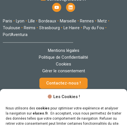
Y
L
o
i
u
n
t
k
Paris
•
Lyon
•
Lille
•
Bordeaux
•
Marseille
•
Rennes
•
Metz
•
u
e
b
d
Toulouse
•
Reims
•
Strasbourg
•
Le Havre
•
Puy du Fou
•
e
i
PortAventura
n
Mentions légales
Politique de Confidentialité
Cookies
Gérer le consentement
Contactez-nous !
Les Cookies !
Nous utilisons des
cookies
pour optimiser votre expérience et analyser
la navigation sur
eluceo.fr
. En acceptant, vous nous permettez de traiter
des données telles que votre comportement de navigation. Refuser ou
retirer votre consentement peut limiter certaines fonctionnalités du site.