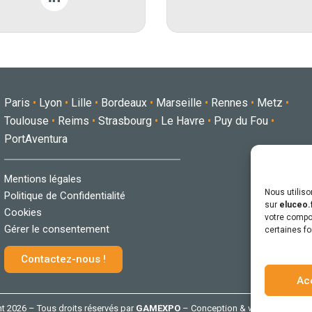
Paris
•
Lyon
•
Lille
•
Bordeaux
•
Marseille
•
Rennes
•
Metz
•
Toulouse
•
Reims
•
Strasbourg
•
Le Havre
•
Puy du Fou
•
PortAventura
Mentions légales
Nous utilis
Politique de Confidentialité
sur
eluceo.
Cookies
votre compor
Gérer le consentement
certaines fo
Contactez-nous !
Ac
t 2026 – Tous droits réservés par
GAMEXPO
– Conception & webdesign
db-g