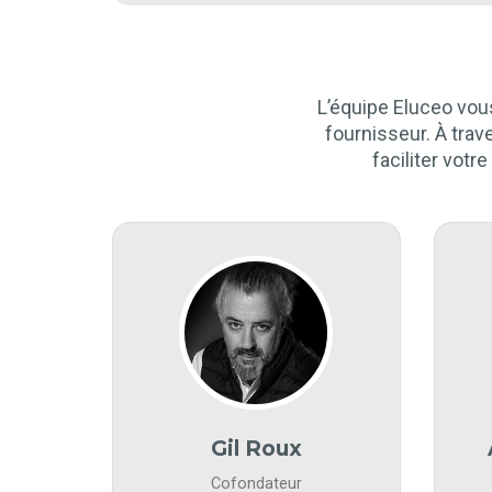
n
g
n
r
e
a
r
p
h
e
L’équipe Eluceo vou
fournisseur. À trav
faciliter votr
Gil Roux
Cofondateur