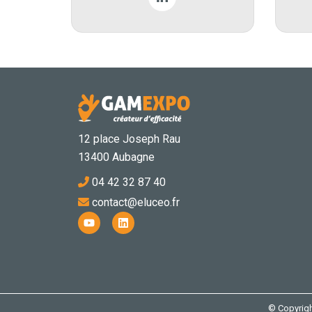
12 place Joseph Rau
13400 Aubagne
04 42 32 87 40
contact@eluceo.fr
Y
L
o
i
u
n
t
k
u
e
b
d
e
i
n
© Copyrigh