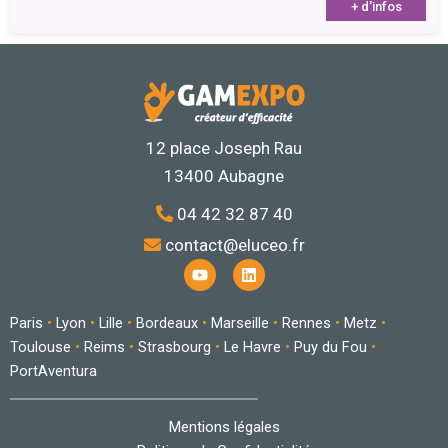
+ d'infos
12 place Joseph Rau
13400 Aubagne
04 42 32 87 40
contact@eluceo.fr
Y
L
o
i
u
n
t
k
Paris
•
Lyon
•
Lille
•
Bordeaux
•
Marseille
•
Rennes
•
Metz
•
u
e
b
d
Toulouse
•
Reims
•
Strasbourg
•
Le Havre
•
Puy du Fou
•
e
i
PortAventura
n
Mentions légales