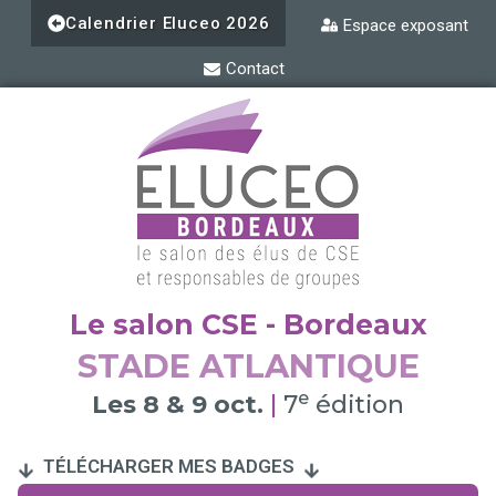
Aller
Calendrier Eluceo 2026
Espace exposant
au
contenu
Contact
Le salon CSE - Bordeaux
STADE ATLANTIQUE
e
Les 8 & 9 oct.
|
7
édition
TÉLÉCHARGER MES BADGES