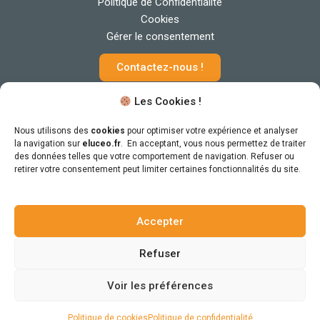
Politique de Confidentialité
Cookies
Gérer le consentement
Contactez-nous !
Les Cookies !
Nous utilisons des
cookies
pour optimiser votre expérience et analyser
la navigation sur
eluceo.fr
. En acceptant, vous nous permettez de traiter
des données telles que votre comportement de navigation. Refuser ou
retirer votre consentement peut limiter certaines fonctionnalités du site.
Sous le haut patronage
Accepter
du Ministère du Travail
Refuser
Voir les préférences
© Copyright 2026 – Tous droits réservés par
GAMEXPO
– Conception &
webdesign
db-graphiste.fr
Politique de cookies
Politique de confidentialité