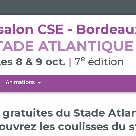
salon CSE - Bordeau
TADE ATLANTIQUE
e
es 8 & 9 oct.
|
7
édition
Ouvrir Animations
Animations
s gratuites du Stade Atlan
uvrez les coulisses du 