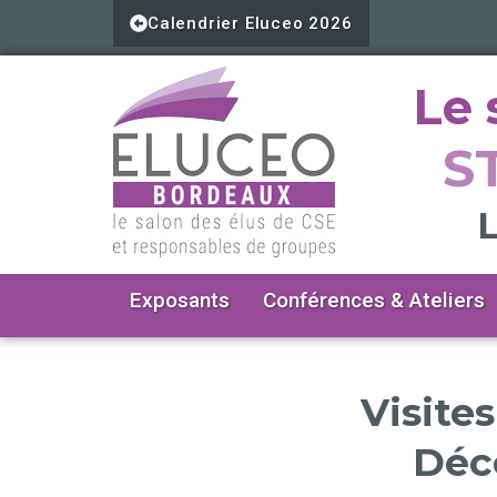
Aller
Calendrier Eluceo 2026
au
contenu
Le 
S
L
Exposants
Conférences & Ateliers
Visite
Déco