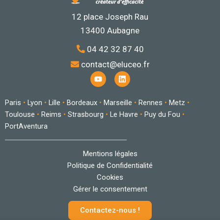
12 place Joseph Rau
13400 Aubagne
04 42 32 87 40
contact@eluceo.fr
Y
L
o
i
u
n
t
k
Paris
•
Lyon
•
Lille
•
Bordeaux
•
Marseille
•
Rennes
•
Metz
•
u
e
b
d
Toulouse
•
Reims
•
Strasbourg
•
Le Havre
•
Puy du Fou
•
e
i
PortAventura
n
Mentions légales
Politique de Confidentialité
Cookies
Gérer le consentement
Contactez-nous !