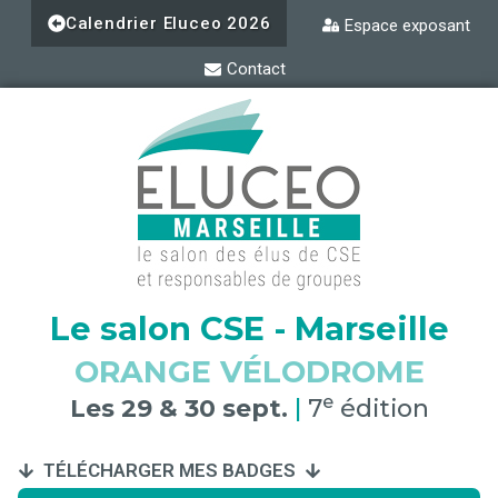
Aller
Calendrier Eluceo 2026
Espace exposant
au
contenu
Contact
Le salon CSE - Marseille
ORANGE VÉLODROME
e
Les 29 & 30 sept.
|
7
édition
TÉLÉCHARGER MES BADGES