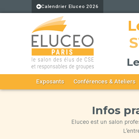
Aller
Calendrier Eluceo 2026
au
contenu
L
S
Le
Exposants
Conférences & Ateliers
Infos pr
Eluceo est un salon prof
L’ent