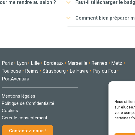
pour me rendre au salon ?
Faut-il télécharger le bad
Comment bien préparer ma 
Paris
•
Lyon
•
Lille
•
Bordeaux
•
Marseille
•
Rennes
•
Metz
•
Toulouse
•
Reims
•
Strasbourg
•
Le Havre
•
Puy du Fou
•
PortAventura
Mentions légales
Nous utilis
Politique de Confidentialité
sur
eluceo.
Cookies
votre compor
Gérer le consentement
certaines fo
Contactez-nous !