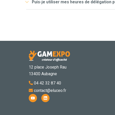
Puis-je utiliser mes heures de délégation 
12 place Joseph Rau
13400 Aubagne
04 42 32 87 40
contact@eluceo.fr
Y
L
o
i
u
n
t
k
u
e