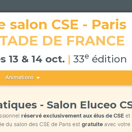
e salon CSE - Paris
TADE DE FRANCE
e
s 13 & 14 oct.
|
33
édition
Ouvrir Animations
Animations
atiques - Salon Eluceo CS
essionnel
réservé exclusivement aux élus de CSE
et
rée du salon des CSE de Paris est
gratuite
avec votre