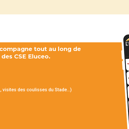
ccompagne tout au long de
s des CSE Eluceo.
n, visites des coulisses du Stade…)