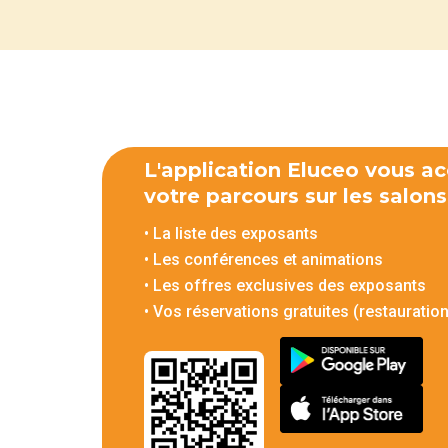
L'application Eluceo vous a
votre parcours sur les salon
• La liste des exposants
• Les conférences et animations
• Les offres exclusives des exposants
• Vos réservations gratuites (restauratio