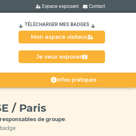
Espace exposant
Contact
TÉLÉCHARGER MES BADGES
Mon espace visiteur
Je veux exposer
Infos pratiques
E / Paris
responsables de groupe
.
 badge