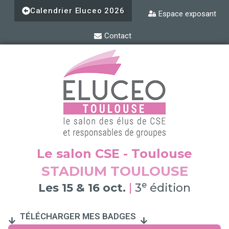
Aller
Calendrier Eluceo 2026
Espace exposant
au
contenu
Contact
Le salon CSE - Toulouse
STADIUM TOULOUSE
e
Les 15 & 16 oct.
|
3
édition
TÉLÉCHARGER MES BADGES