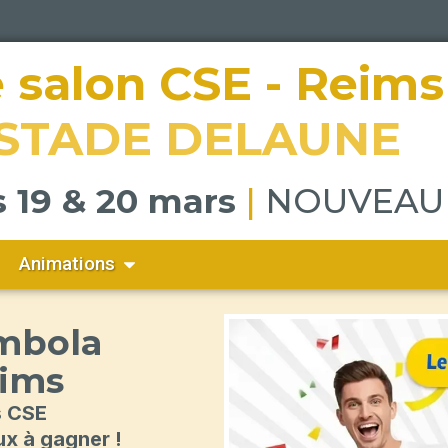
 salon CSE - Reims
STADE DELAUNE
s 19 & 20 mars
|
NOUVEAU
Ouvrir Animations
Animations
mbola
eims
s CSE
x à gagner !