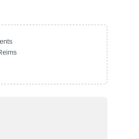
ents
 Reims