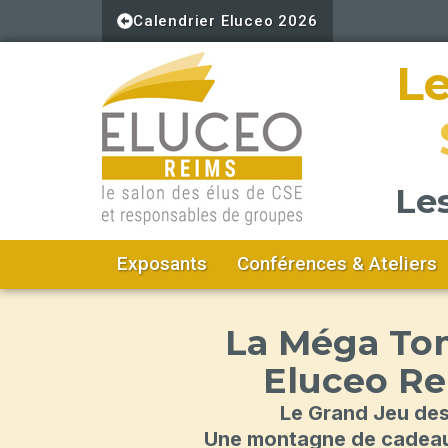
Aller
Calendrier Eluceo 2026
au
contenu
Le
Le
Exposants
Conférences & Ateliers
La Méga To
Eluceo R
Le Grand Jeu de
Une montagne de cadeau