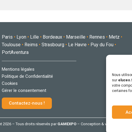
Paris
•
Lyon
•
Lille
•
Bordeaux
•
Marseille
•
Rennes
•
Metz
•
Toulouse
•
Reims
•
Strasbourg
•
Le Havre
•
Puy du Fou
•
PortAventura
Mentions légales
Nous utilis
Politique de Confidentialité
sur
eluceo.
Cookies
votre compor
Gérer le consentement
certaines fo
Contactez-nous !
Ac
t 2026 – Tous droits réservés par
GAMEXPO
– Conception & webdesign
db-g