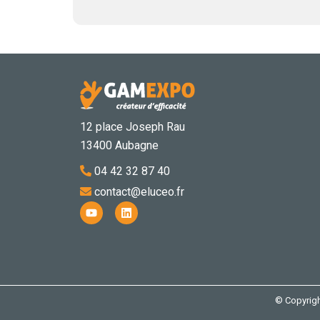
12 place Joseph Rau
13400 Aubagne
04 42 32 87 40
contact@eluceo.fr
Y
L
o
i
u
n
t
k
u
e
b
d
e
i
n
© Copyrigh