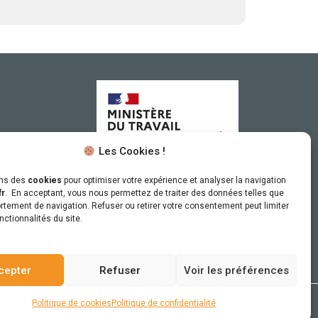
Les Cookies !
ons des
cookies
pour optimiser votre expérience et analyser la navigation
Sous le haut patronage
fr
. En acceptant, vous nous permettez de traiter des données telles que
tement de navigation. Refuser ou retirer votre consentement peut limiter
du Ministère du Travail
nctionnalités du site.
cepter
Refuser
Voir les préférences
raphiste.fr
Politique de cookies
Politique de confidentialité